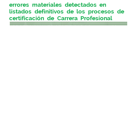
errores materiales detectados en
listados definitivos de los procesos de
certificación de Carrera Profesional
3 Ago 2026
El BOJA correspondiente al lunes 3 de agosto
de 2026 ha publicado Resolución de 29 de julio
de 2026 de la Dirección General de Personal
del Servicio Andaluz de Salud, por la que se
rectifican los errores materiales detectados en
los listados definitivos de los procesos de