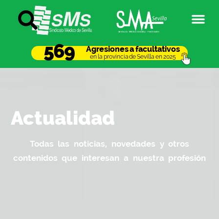
569
Agresiones a facultativos
en la provincia de Sevilla en 2025
Actualidad
Todas las noticias, novedades y otros
contenidos que interesan a nuestra profesión