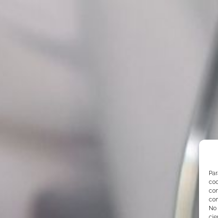
Par
co
co
com
No
cie