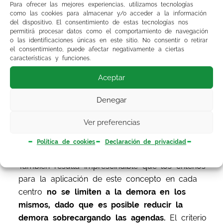
Para ofrecer las mejores experiencias, utilizamos tecnologías
autonomía para programar las continuidades
como las cookies para almacenar y/o acceder a la información
del dispositivo. El consentimiento de estas tecnologías nos
necesarias y estas sean retribuidas en la nómina
permitirá procesar datos como el comportamiento de navegación
complementaria. En la situación actual,
los
o las identificaciones únicas en este sitio. No consentir o retirar
el consentimiento, puede afectar negativamente a ciertas
Servicios Centrales del SAS deberán autorizar
características y funciones.
la realización y el abono de las continuidades,
un obstáculo que consideramos inaceptable
.
Aceptar
Asimismo, es necesario incluir de inmediato a
Denegar
los colectivos que, de manera expresa o
implícita, han quedado fuera de la aplicación de
Ver preferencias
la continuidad asistencial en AP, tales como
pediatras, odontólogos o Dispositivos de Apoyo.
Política de cookies
Declaración de privacidad
También resulta imprescindible que los criterios
para la aplicación de este concepto en cada
centro
no se limiten a la demora en los
mismos, dado que es posible reducir la
demora sobrecargando las agendas.
El criterio