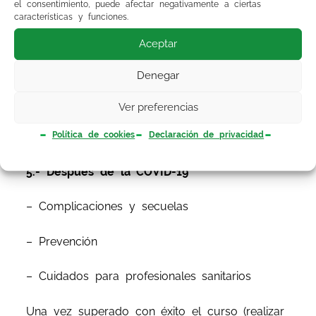
el consentimiento, puede afectar negativamente a ciertas
características y funciones.
4.- Situaciones especiales
Aceptar
– COVID-19 e inmunodeprimidos
Denegar
– COVID-19 y embarazo
Ver preferencias
– COVID-19 en Pediatría
Política de cookies
Declaración de privacidad
5.- Después de la COVID-19
– Complicaciones y secuelas
– Prevención
– Cuidados para profesionales sanitarios
Una vez superado con éxito el curso (realizar