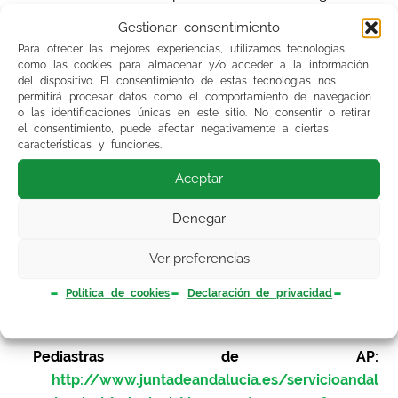
contra la misma. Teniendo en cuenta como
Gestionar consentimiento
hábiles los sábados,
estos 15 días hábiles
Para ofrecer las mejores experiencias, utilizamos tecnologías
comprenderían los correspondientes entre el
como las cookies para almacenar y/o acceder a la información
del dispositivo. El consentimiento de estas tecnologías nos
22 de abril y el 10 de mayo, teniendo en
permitirá procesar datos como el comportamiento de navegación
cuenta que el 2 de mayo, lunes, es festivo
o las identificaciones únicas en este sitio. No consentir o retirar
el consentimiento, puede afectar negativamente a ciertas
por pasar el domingo 1 de mayo al lunes
.
características y funciones.
En los siguientes enlaces tenéis la información
Aceptar
correspondiente y los listados provisionales:
Denegar
Médicos de Familia de AP:
Ver preferencias
http://www.juntadeandalucia.es/servicioandal
uzdesalud/principal/documentosacc.asp?
Política de cookies
Declaración de privacidad
pagina=pr_ctraslado_9
Pediastras de AP:
http://www.juntadeandalucia.es/servicioandal