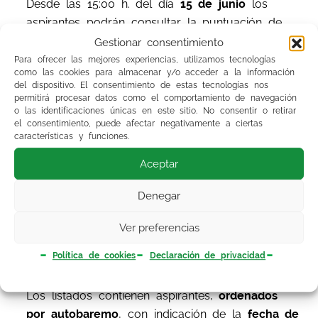
Desde las 15:00 h. del día
15 de junio
los
aspirantes podrán consultar la puntuación de
baremo provisional y los méritos valorados por
Gestionar consentimiento
la Comisión a través de su inscripción-web en
Para ofrecer las mejores experiencias, utilizamos tecnologías
como las cookies para almacenar y/o acceder a la información
el
menú «INFORMES»
en el icono
«HISTORICO
del dispositivo. El consentimiento de estas tecnologías nos
BAREMOS».
permitirá procesar datos como el comportamiento de navegación
o las identificaciones únicas en este sitio. No consentir o retirar
el consentimiento, puede afectar negativamente a ciertas
Para ofrecer la máxima agilidad en el trámite
características y funciones.
de alegaciones disponen en la Web del
Aceptar
candidato de la herramienta llamada
«GESTION
DE ALEGACIONES»
para que puedan gestionar
Denegar
y registrar las alegaciones vía telemática,
a
partir del 16 de junio
. La guía para facilitar la
Ver preferencias
tramitación a los usuarios está disponible en la
Política de cookies
Declaración de privacidad
Web).
Los listados contienen aspirantes,
ordenados
por autobaremo
, con indicación de la
fecha de