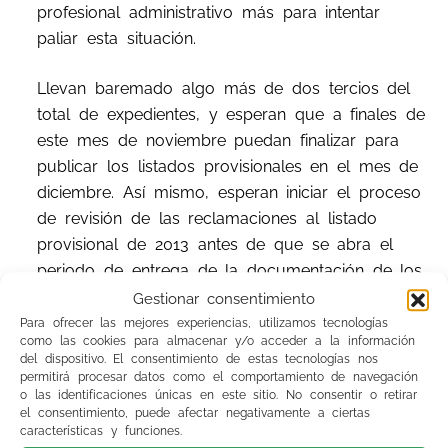
profesional administrativo más para intentar
paliar esta situación.
Llevan baremado algo más de dos tercios del
total de expedientes, y esperan que a finales de
este mes de noviembre puedan finalizar para
publicar los listados provisionales en el mes de
diciembre. Así mismo, esperan iniciar el proceso
de revisión de las reclamaciones al listado
provisional de 2013 antes de que se abra el
periodo de entrega de la documentación de los
méritos correspondientes al corte de 2014, que
Gestionar consentimiento
comenzará previsiblemente el 15 de enero de
Para ofrecer las mejores experiencias, utilizamos tecnologías
como las cookies para almacenar y/o acceder a la información
2015. De esta manera, pretenden evitar la
del dispositivo. El consentimiento de estas tecnologías nos
superposición en el tiempo de la entrega de
permitirá procesar datos como el comportamiento de navegación
o las identificaciones únicas en este sitio. No consentir o retirar
documentación del corte de 2014 con las
el consentimiento, puede afectar negativamente a ciertas
revisiones de las alegaciones al listado
características y funciones.