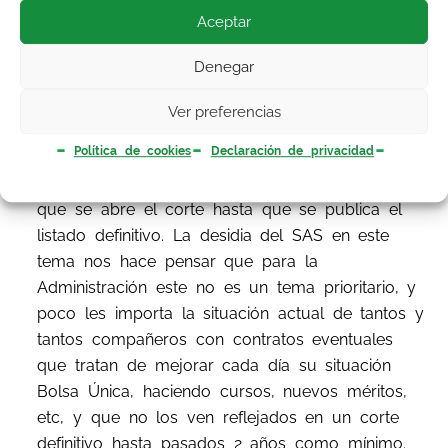
provisional del corte de 2013.
Aceptar
Desde el Sindicato Médico Andaluz llevamos
Denegar
años pidiendo, una y otra vez, en cada una de
las reuniones que mantenemos con la
Ver preferencias
Administración que el proceso de baremación
Política de cookies
Declaración de privacidad
de los cortes de Bolsa Única debe ser mucho
más ágiles y rápidos, y no tardar 2 años desde
que se abre el corte hasta que se publica el
listado definitivo. La desidia del SAS en este
tema nos hace pensar que para la
Administración este no es un tema prioritario, y
poco les importa la situación actual de tantos y
tantos compañeros con contratos eventuales
que tratan de mejorar cada día su situación
Bolsa Única, haciendo cursos, nuevos méritos,
etc, y que no los ven reflejados en un corte
definitivo hasta pasados 2 años como mínimo.