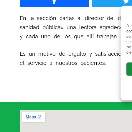
En la sección cartas al director del diario
Par
sanidad pública» una lectora agradece «l
co
y cada uno de los que allí trabajan. Ma
co
com
No
cie
Es un motivo de orgullo y satisfacción. 
el servicio a nuestros pacientes.