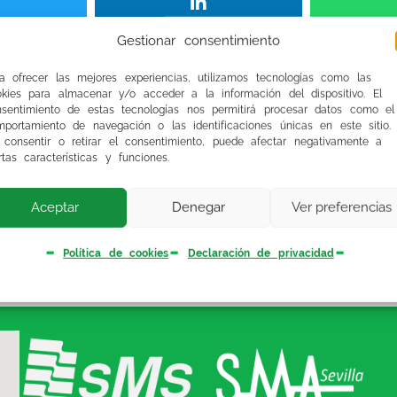
Gestionar consentimiento
ABC de Sevilla
de hoy, miércoles 18 de junio, 
a ofrecer las mejores experiencias, utilizamos tecnologías como las
a profesionalidad pero, sobre todo, su sensibli
okies para almacenar y/o acceder a la información del dispositivo. El
s aún conociendo los recortes que en sus nómina
nsentimiento de estas tecnologías nos permitirá procesar datos como el
portamiento de navegación o las identificaciones únicas en este sitio.
 consentir o retirar el consentimiento, puede afectar negativamente a
rtas características y funciones.
Y el estímulo mas poderoso para seguir enriquec
Aceptar
Denegar
Ver preferencias
Política de cookies
Declaración de privacidad