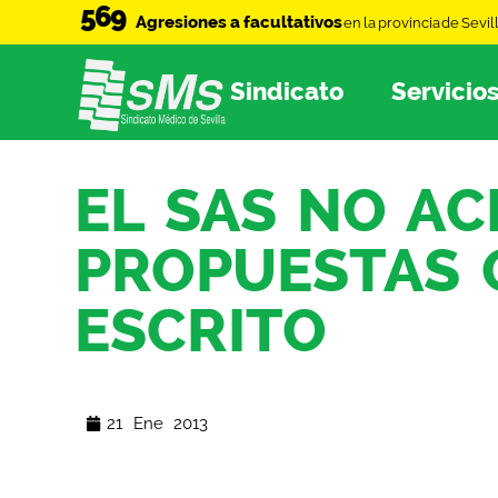
569
Agresiones a facultativos
en la provincia de Sevil
Sindicato
Servicio
EL SAS NO AC
PROPUESTAS 
ESCRITO
21 Ene 2013