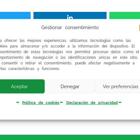
Gestionar consentimiento
NDICATO MEDICO ANDALUZ, remitió una
Propuest
a ofrecer las mejores experiencias, utilizamos tecnologías como las
y Bienestar Social, que fué rechazada, así como
okies para almacenar y/o acceder a la información del dispositivo. El
nsentimiento de estas tecnologías nos permitirá procesar datos como el
ar conversaciones, lo que contradice lo dicho en 
portamiento de navegación o las identificaciones únicas en este sitio.
 consentir o retirar el consentimiento, puede afectar negativamente a
rtas características y funciones.
ttps://www.smsevilla.org/archivos/PORPUESTAN
Aceptar
Denegar
Ver preferencias
dar inicio a una negociación.
Política de cookies
Declaración de privacidad