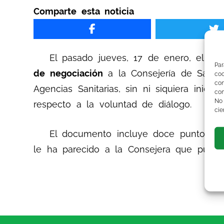
Comparte esta noticia
El pasado jueves, 17 de enero, el SI
Par
de negociación
a la Consejería de Salud 
co
co
Agencias Sanitarias, sin ni siquiera inici
com
No
respecto a la voluntad de diálogo.
cie
El documento incluye doce puntos (
h
le ha parecido a la Consejera que pueda 