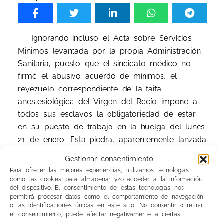
Ignorando incluso el Acta sobre Servicios
Minimos levantada por la propia Administración
Sanitaria, puesto que el sindicato médico no
firmó el abusivo acuerdo de mínimos, el
reyezuelo correspondiente de la taifa
anestesiológica del Virgen del Rocío impone a
todos sus esclavos la obligatoriedad de estar
en su puesto de trabajo en la huelga del lunes
21 de enero. Esta piedra, aparentemente lanzada
contra los profesionales, terminará cayendo en
Gestionar consentimiento
la cabeza del lanzador por mucho casco
Para ofrecer las mejores experiencias, utilizamos tecnologías
protector con el que se cubra.
como las cookies para almacenar y/o acceder a la información
del dispositivo. El consentimiento de estas tecnologías nos
permitirá procesar datos como el comportamiento de navegación
Por nuestra parte hemos denunciado la
o las identificaciones únicas en este sitio. No consentir o retirar
situación ante el Jefe de Personal de la
el consentimiento, puede afectar negativamente a ciertas