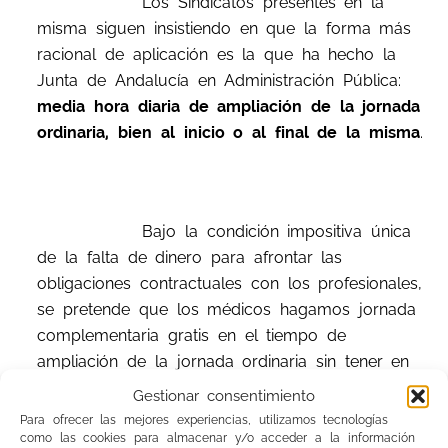
Los Sindicatos presentes en la
misma siguen insistiendo en que la forma más
racional de aplicación es la que ha hecho la
Junta de Andalucía en Administración Pública:
media hora diaria de ampliación de la jornada
ordinaria, bien al inicio o al final de la misma
.
Bajo la condición impositiva única
de la falta de dinero para afrontar las
obligaciones contractuales con los profesionales,
se pretende que los médicos hagamos jornada
complementaria gratis en el tiempo de
ampliación de la jornada ordinaria sin tener en
cuenta lo que establece el artículo 25.4 del
Gestionar consentimiento
citado Real Decreto Ley 1/2012 que,
Para ofrecer las mejores experiencias, utilizamos tecnologías
textualmente, dice:
“el horario en el que se
como las cookies para almacenar y/o acceder a la información