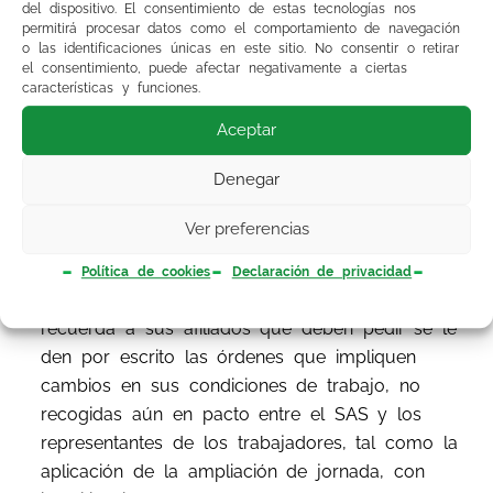
del dispositivo. El consentimiento de estas tecnologías nos
realizará la jornada ordinaria del personal
permitirá procesar datos como el comportamiento de navegación
estatutario y laboral de las instituciones sanitarias
o las identificaciones únicas en este sitio. No consentir o retirar
el consentimiento, puede afectar negativamente a ciertas
se aplicará en función de los turnos de trabajo
características y funciones.
diario
que con la necesaria flexibilidad se
Aceptar
establezcan
a través de pactos
con los
representantes de los trabajadores y
que se
Denegar
adaptarán a esta jornada ordinaria
”.
Ver preferencias
Política de cookies
Declaración de privacidad
El Sindicato de Médicos de Sevilla
recuerda a sus afiliados que deben pedir se le
den por escrito las órdenes que impliquen
cambios en sus condiciones de trabajo, no
recogidas aún en pacto entre el SAS y los
representantes de los trabajadores, tal como la
aplicación de la ampliación de jornada, con