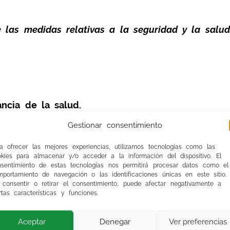
e las medidas relativas a la seguridad y la salu
ncia de la salud.
Gestionar consentimiento
a ofrecer las mejores experiencias, utilizamos tecnologías como las
okies para almacenar y/o acceder a la información del dispositivo. El
xamen de salud corresponde al profesional.
nsentimiento de estas tecnologías nos permitirá procesar datos como el
portamiento de navegación o las identificaciones únicas en este sitio.
 consentir o retirar el consentimiento, puede afectar negativamente a
rtas características y funciones.
Aceptar
Denegar
Ver preferencias
 razones de dificultad para sustituir a los prof