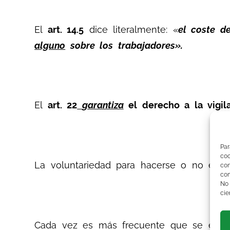
El
art. 14.5
dice literalmente: «
el coste d
alguno
sobre los trabajadores».
El
art. 22
garantiza
el derecho a la vigila
Par
co
La voluntariedad para hacerse o no el e
co
com
No
cie
Cada vez es más frecuente que se esgriman