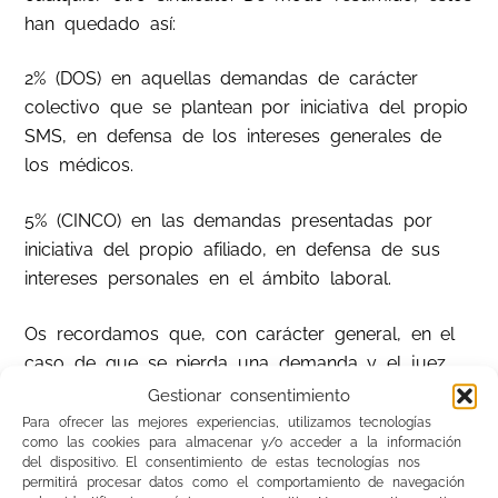
han quedado así:
2% (DOS) en aquellas demandas de carácter
colectivo que se plantean por iniciativa del propio
SMS, en defensa de los intereses generales de
los médicos.
5% (CINCO) en las demandas presentadas por
iniciativa del propio afiliado, en defensa de sus
intereses personales en el ámbito laboral.
Os recordamos que, con carácter general, en el
caso de que se pierda una demanda y el juez
condene al afiliado a pagar las costas de juicio,
Gestionar consentimiento
el abono de estas correrá a cargo del afiliado.
Para ofrecer las mejores experiencias, utilizamos tecnologías
como las cookies para almacenar y/o acceder a la información
En el caso de que los abogados entiendan que
del dispositivo. El consentimiento de estas tecnologías nos
existe un riesgo apreciable en este sentido,
permitirá procesar datos como el comportamiento de navegación