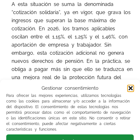
A esta situación se suma la denominada
“cotización solidaria”, ya en vigor, que grava los
ingresos que superan la base máxima de
cotización. En 2026, los tramos aplicables
oscilan entre el 1,15%, el 1,25% y el 1,46%, con
aportación de empresa y trabajador. Sin
embargo, esta cotización adicional no genera
nuevos derechos de pensión. En la práctica, se
obliga a pagar más sin que ello se traduzca en
una mejora real de la protección futura del
profesional.
Gestionar consentimiento
Para ofrecer las mejores experiencias, utilizamos tecnologías
La jubilación demorada
puede ser una vía
como las cookies para almacenar y/o acceder a la información
del dispositivo. El consentimiento de estas tecnologías nos
para paliar parcialmente esta pérdida, pero no
permitirá procesar datos como el comportamiento de navegación
resuelve el problema de fondo. En 2026, el
o las identificaciones únicas en este sitio. No consentir o retirar
el consentimiento, puede afectar negativamente a ciertas
médico que retrase voluntariamente su
características y funciones.
jubilación puede optar por un complemento del