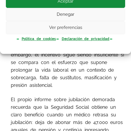
Aceptar
4% por cada año completo cotizado después
de la edad ordinaria, una cantidad a tanto
Denegar
alzado o una fórmula mixta. Para un facultativo
con pensión máxima, un año de demora puede
Ver preferencias
suponer unos 134 euros brutos mensuales
adicionales en catorce pagas, permitiendo
Política de cookies
Declaración de privacidad
superar la pensión máxima ordinaria. Sin
embargo, el incentivo sigue siendo insuficiente si
se compara con el esfuerzo que supone
prolongar la vida laboral en un contexto de
sobrecarga, falta de sustitutos, masificación y
presión asistencial.
El propio informe sobre jubilación demorada
recuerda que la Seguridad Social obtiene un
claro beneficio cuando un médico retrasa su
jubilación: deja de abonar más de 47.000 euros
anuales de pensión y continúa ingresando