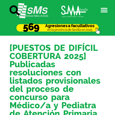
569
Agresiones a facultativos
en la provincia de Sevilla en 2025
[PUESTOS DE DIFÍCIL
COBERTURA 2025]
Publicadas
resoluciones con
listados provisionales
del proceso de
concurso para
Médico/a y Pediatra
de Atención Primaria