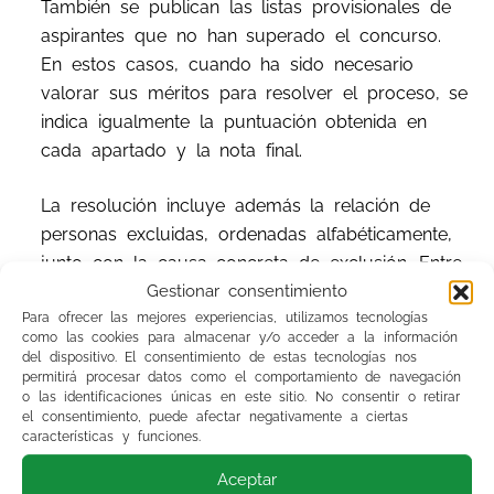
También se publican las listas provisionales de
aspirantes que no han superado el concurso.
En estos casos, cuando ha sido necesario
valorar sus méritos para resolver el proceso, se
indica igualmente la puntuación obtenida en
cada apartado y la nota final.
La resolución incluye además la relación de
personas excluidas, ordenadas alfabéticamente,
junto con la causa concreta de exclusión. Entre
los motivos recogidos figuran no acreditar la
Gestionar consentimiento
titulación requerida, superar la edad de
Para ofrecer las mejores experiencias, utilizamos tecnologías
como las cookies para almacenar y/o acceder a la información
jubilación, no cumplir los requisitos de
del dispositivo. El consentimiento de estas tecnologías nos
nacionalidad, tener ya la condición de personal
permitirá procesar datos como el comportamiento de navegación
o las identificaciones únicas en este sitio. No consentir o retirar
fijo en la misma categoría o no haber realizado
el consentimiento, puede afectar negativamente a ciertas
la autobaremación de méritos en el plazo
características y funciones.
establecido.
Aceptar