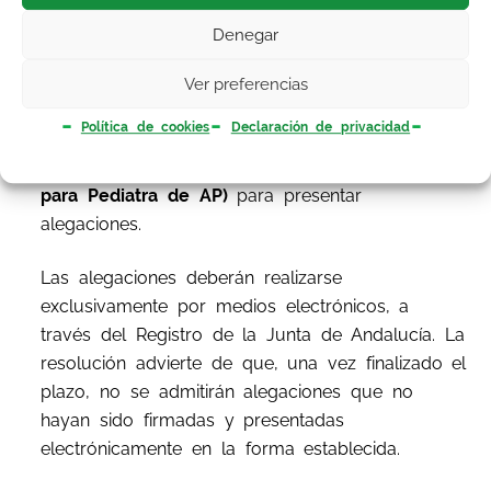
Las listas provisionales se publican en la página
Denegar
web del Servicio Andaluz de Salud, a partir del
día siguiente hábil, las personas aspirantes
Ver preferencias
disponen de un plazo de diez días hábiles
Política de cookies
Declaración de privacidad
(hasta 26 de mayo, inclusive, para Médico de
Familia de AP)
(hasta 21 de mayo, inclusive,
para Pediatra de AP)
para presentar
alegaciones.
Las alegaciones deberán realizarse
exclusivamente por medios electrónicos, a
través del Registro de la Junta de Andalucía. La
resolución advierte de que, una vez finalizado el
plazo, no se admitirán alegaciones que no
hayan sido firmadas y presentadas
electrónicamente en la forma establecida.