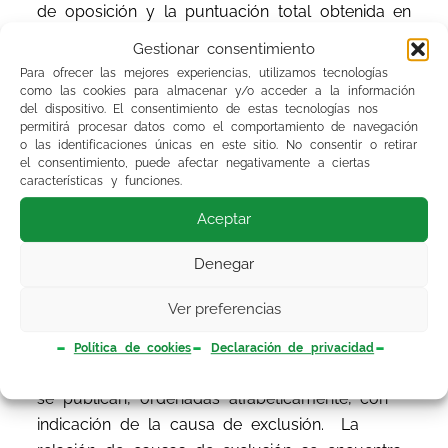
de oposición y la puntuación total obtenida en
el concurso-oposición.
Gestionar consentimiento
Para ofrecer las mejores experiencias, utilizamos tecnologías
Igualmente se aprueban las listas provisionales
como las cookies para almacenar y/o acceder a la información
del dispositivo. El consentimiento de estas tecnologías nos
de personas aspirantes que no han superado el
permitirá procesar datos como el comportamiento de navegación
concurso-oposición con indicación de la
o las identificaciones únicas en este sitio. No consentir o retirar
puntuación asignada por los Tribunales
el consentimiento, puede afectar negativamente a ciertas
características y funciones.
Calificadores en cada uno de los apartados del
baremo de méritos (en los casos en los que ha
Aceptar
sido necesario baremar para la resolución del
Denegar
concurso-oposición), la puntuación obtenida en
la fase de oposición, y la puntuación total
Ver preferencias
obtenida en el concurso-oposición. Las listas
provisionales de personas aspirantes excluidas
Política de cookies
Declaración de privacidad
del concurso-oposición en la fase de concurso,
se publican, ordenadas alfabéticamente, con
indicación de la causa de exclusión. La