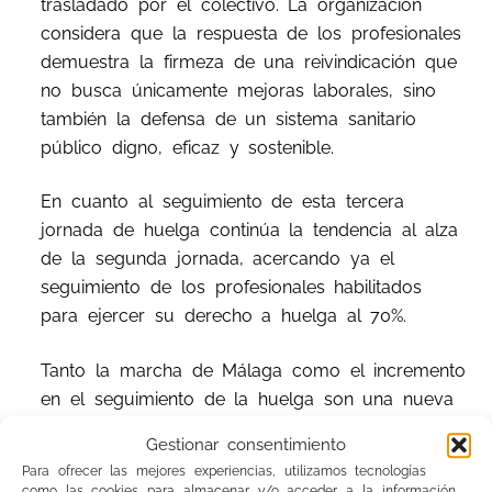
trasladado por el colectivo. La organización
considera que la respuesta de los profesionales
demuestra la firmeza de una reivindicación que
no busca únicamente mejoras laborales, sino
también la defensa de un sistema sanitario
público digno, eficaz y sostenible.
En cuanto al seguimiento de esta tercera
jornada de huelga continúa la tendencia al alza
de la segunda jornada, acercando ya el
seguimiento de los profesionales habilitados
para ejercer su derecho a huelga al 70%.
Tanto la marcha de Málaga como el incremento
en el seguimiento de la huelga son una nueva
muestra del compromiso del colectivo médico
Gestionar consentimiento
y facultativo andaluz con la defensa de sus
Para ofrecer las mejores experiencias, utilizamos tecnologías
derechos, lo que refuerza el llamamiento del
como las cookies para almacenar y/o acceder a la información