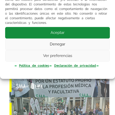
del dispositivo. El consentimiento de estas tecnologías nos
SMA al Gobierno de España para que
permitirá procesar datos como el comportamiento de navegación
abandone la falta de respuesta efectiva del
o las identificaciones únicas en este sitio. No consentir o retirar
Ministerio de Sanidad y se sienten a negociar
el consentimiento, puede afectar negativamente a ciertas
características y funciones.
con voluntad real de acuerdo porque de ello
depende el futuro de la sanidad pública.
Aceptar
Denegar
Ver preferencias
Política de cookies
Declaración de privacidad