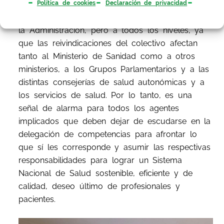
Política de cookies
Declaración de privacidad
hecho hincapié en que el objetivo de esta unión
es la interlocución directa de los médicos con
la Administración, pero a todos los niveles, ya
que las reivindicaciones del colectivo afectan
tanto al Ministerio de Sanidad como a otros
ministerios, a los Grupos Parlamentarios y a las
distintas consejerías de salud autonómicas y a
los servicios de salud. Por lo tanto, es una
señal de alarma para todos los agentes
implicados que deben dejar de escudarse en la
delegación de competencias para afrontar lo
que sí les corresponde y asumir las respectivas
responsabilidades para lograr un Sistema
Nacional de Salud sostenible, eficiente y de
calidad, deseo último de profesionales y
pacientes.