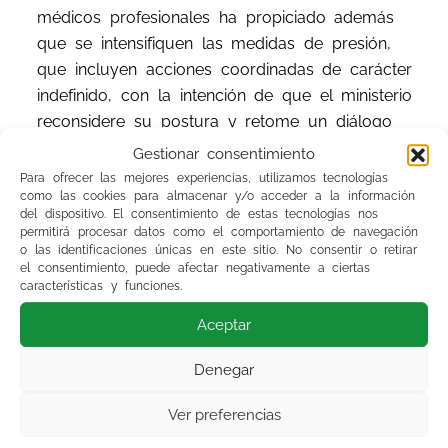
médicos profesionales ha propiciado además
que se intensifiquen las medidas de presión,
que incluyen acciones coordinadas de carácter
indefinido, con la intención de que el ministerio
reconsidere su postura y retome un diálogo
real y productivo con los representantes de
Gestionar consentimiento
médicos y facultativos con el único objetivo de
Para ofrecer las mejores experiencias, utilizamos tecnologías
como las cookies para almacenar y/o acceder a la información
alcanzar un acuerdo que atienda las
del dispositivo. El consentimiento de estas tecnologías nos
reivindicaciones sindicales y garantice los
permitirá procesar datos como el comportamiento de navegación
derechos laborales de los profesionales y, por
o las identificaciones únicas en este sitio. No consentir o retirar
el consentimiento, puede afectar negativamente a ciertas
tanto, la continuidad del sistema sanitario. La
características y funciones.
importancia de esta unión radica, según
Aceptar
recalcan, no sólo en mejorar la situación actual
como facultativos, sino también como pacientes
Denegar
o usuarios de la sanidad.
Ver preferencias
Por último, los responsables sindicales han