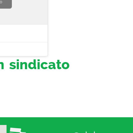
do
n sindicato