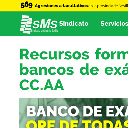
569
Agresiones a facultativos
en la provincia de Sevil
Sindicato
Servicio
Recursos form
bancos de ex
CC.AA