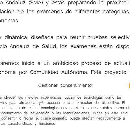
dico Andaluz (SMA) y estás preparando la próxima
ilación de los exámenes de diferentes categoría
tónomas
y dinámica, diseñada para reunir pruebas selecti
rvicio Andaluz de Salud, los exámenes están dispo
remos inicio a un ambicioso proceso de actuali
oma por Comunidad Autónoma. Este proyecto ta
 contenido, asegurando que los afiliados y afili
Gestionar consentimiento
a ofrecer las mejores experiencias, utilizamos tecnologías como las
okies para almacenar y/o acceder a la información del dispositivo. El
can sus exámenes ni respuestas en sus páginas
nsentimiento de estas tecnologías nos permitirá procesar datos como el
portamiento de navegación o las identificaciones únicas en este sitio.
 consentir o retirar el consentimiento, puede afectar negativamente a
rtas características y funciones.