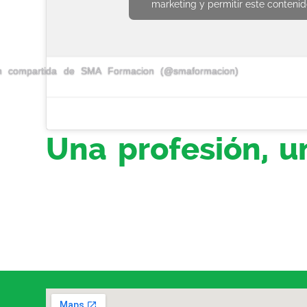
marketing y permitir este conteni
ón compartida de SMA Formacion (@smaformacion)
Una profesión, u