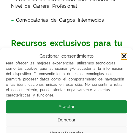
Nivel de Carrera Profesional
Convocatorias de Cargos Intermedios
Recursos exclusivos para tu
preparación
Gestionar consentimiento
Para ofrecer las mejores experiencias, utilizamos tecnologías
como las cookies para almacenar y/o acceder a la información
Actualmente, contamos con dos herramientas
del dispositivo. El consentimiento de estas tecnologías nos
permitirá procesar datos como el comportamiento de navegación
fundamentales para ayudarte a afrontar las
o las identificaciones únicas en este sitio. No consentir o retirar
próximas
OPEs:
el consentimiento, puede afectar negativamente a ciertas
características y funciones.
Banco de Exámenes de otras Comunidades
Aceptar
Autónomas CCAA
Denegar
Preguntas no asistenciales que engloba desde
el tema 1 al tema 30 de los temarios de