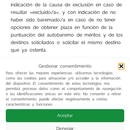
indicación de la causa de exclusión en caso de
resultar «excluido/a», y con indicación de no
haber sido baremado/a en caso de no tener
opciones de obtener plaza en función de la
puntuación del autobaremo de méritos y de los
destinos solicitados o solicitar el mismo destino
que ya ostenta.
Los destinos adjudicados son irrenunciables
,
Gestionar consentimiento
salvo que antes de finalizar el plazo de toma
Para ofrecer las mejores experiencias, utilizamos tecnologías
como las cookies para almacenar y/o acceder a la información
de posesión se hubiese obtenido otro destino
del dispositivo. El consentimiento de estas tecnologías nos
por convocatoria pública. En tal caso, deberá
permitirá procesar datos como el comportamiento de navegación
acreditarse dicha obtención mediante copia del
o las identificaciones únicas en este sitio. No consentir o retirar
el consentimiento, puede afectar negativamente a ciertas
Boletín Oficial en el que aparezca la
características y funciones.
adjudicación de destino o certificado expedido
Aceptar
por el Centro que acredite que se ha efectuado
la toma de posesión del mismo.
Denegar