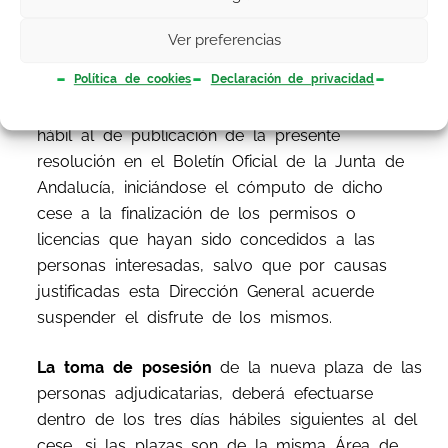
Las personas adjudicatarias
deberán cesar en
Ver preferencias
la plaza
que, en su caso, desempeñan dentro
Política de cookies
Declaración de privacidad
de
tres días hábiles
, contados a partir del día
siguiente hábil a contar desde el día siguiente
hábil al de publicación de la presente
resolución en el Boletín Oficial de la Junta de
Andalucía, iniciándose el cómputo de dicho
cese a la finalización de los permisos o
licencias que hayan sido concedidos a las
personas interesadas, salvo que por causas
justificadas esta Dirección General acuerde
suspender el disfrute de los mismos.
La toma de posesión
de la nueva plaza de las
personas adjudicatarias, deberá efectuarse
dentro de los tres días hábiles siguientes al del
cese, si las plazas son de la misma Área de