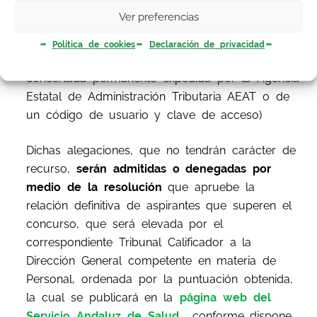
deberá acreditarse
a través de la firma
Ver preferencias
mediante cualquiera de los sistemas de firma
electrónica
que son admitidos (certificados
Política de cookies
Declaración de privacidad
expedidos por la FNMT, sistema de clave
concertada permanente expedida por la Agencia
Estatal de Administración Tributaria AEAT o de
un código de usuario y clave de acceso)
Dichas alegaciones, que no tendrán carácter de
recurso,
serán admitidas o denegadas por
medio de la resolución
que apruebe la
relación definitiva de aspirantes que superen el
concurso, que será elevada por el
correspondiente Tribunal Calificador a la
Dirección General competente en materia de
Personal, ordenada por la puntuación obtenida,
la cual se publicará en la
página web del
Servicio Andaluz de Salud
conforme dispone