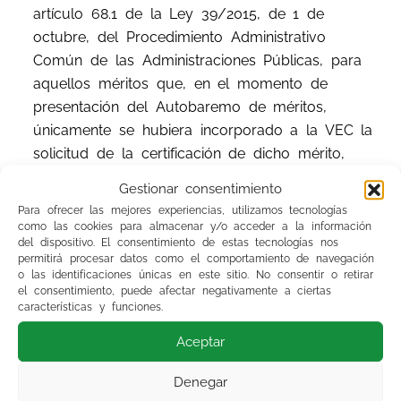
artículo 68.1 de la Ley 39/2015, de 1 de
octubre, del Procedimiento Administrativo
Común de las Administraciones Públicas, para
aquellos méritos que, en el momento de
presentación del Autobaremo de méritos,
únicamente se hubiera incorporado a la VEC la
solicitud de la certificación de dicho mérito,
conforme lo establecido en la base general 6.1,
Gestionar consentimiento
cuyo registro haya sido rechazado por el
Para ofrecer las mejores experiencias, utilizamos tecnologías
Tribunal de Selección por dicha causa, deberán
como las cookies para almacenar y/o acceder a la información
del dispositivo. El consentimiento de estas tecnologías nos
aportar a través de la VEC, junto a la
permitirá procesar datos como el comportamiento de navegación
alegación, la documentación acreditativa
o las identificaciones únicas en este sitio. No consentir o retirar
correspondiente al mismo.
La persona aspirante
el consentimiento, puede afectar negativamente a ciertas
características y funciones.
se responsabilizará de la veracidad de los
documentos adjuntados.
Aceptar
Denegar
Para realizar la alegación la persona interesada