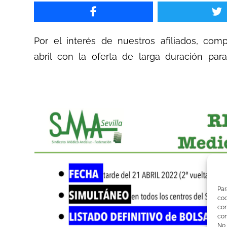
Por el interés de nuestros afiliados, co
abril con la oferta de larga duración par
Par
co
co
com
No