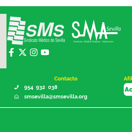
Contacto
Afi
954 932 038
Ac
smsevilla@smsevilla.org