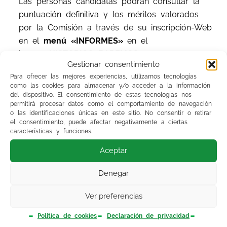
Las personas candidatas podrán consultar la
puntuación definitiva y los méritos valorados
por la Comisión a través de su inscripción-Web
en el
menú «INFORMES»
en el
icono
«HISTORICO BAREMOS».
Gestionar consentimiento
Para ofrecer las mejores experiencias, utilizamos tecnologías
Los listados contendrán candidatos/as,
como las cookies para almacenar y/o acceder a la información
ordenados por baremo, con indicación de la
del dispositivo. El consentimiento de estas tecnologías nos
permitirá procesar datos como el comportamiento de navegación
experiencia en el Servicio Andaluz de Salud, la
o las identificaciones únicas en este sitio. No consentir o retirar
puntuación consignada por los aspirantes en el
el consentimiento, puede afectar negativamente a ciertas
autobaremo de méritos alegados por los
características y funciones.
mismos y la puntuación definitiva obtenida en
Aceptar
cada apartado del baremo (Experiencia No SAS,
Formación y Otros méritos) tras la validación de
Denegar
méritos efectuada por la Comisión de
Ver preferencias
Valoración. Así como listados definitivos de
personas excluidas con indicación de la causa
Política de cookies
Declaración de privacidad
de exclusión.