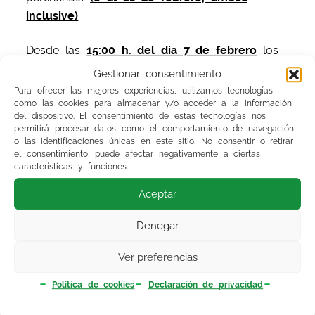
inclusive)
.
Desde las
15:00 h. del día 7 de febrero
los
aspirantes podrán consultar la puntuación de
Gestionar consentimiento
baremo provisional y los méritos valorados por
Para ofrecer las mejores experiencias, utilizamos tecnologías
como las cookies para almacenar y/o acceder a la información
la Comisión a través de su inscripción-web en
del dispositivo. El consentimiento de estas tecnologías nos
el menú «INFORMES» en el icono «HISTÓRICO
permitirá procesar datos como el comportamiento de navegación
BAREMOS».
o las identificaciones únicas en este sitio. No consentir o retirar
el consentimiento, puede afectar negativamente a ciertas
características y funciones.
Para ofrecer la máxima agilidad en el trámite
Aceptar
de alegaciones disponen en la Web del
candidato de la herramienta llamada «GESTIÓN
Denegar
DE ALEGACIONES» para que puedan gestionar
y registrar las alegaciones vía telemática,
a
Ver preferencias
partir del 8 de febrero
.
(La guía para facilitar
la tramitación a los usuarios está disponible
Política de cookies
Declaración de privacidad
en la Web).