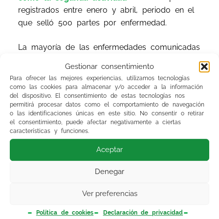
registrados entre enero y abril, periodo en el
que selló 500 partes por enfermedad.
La mayoría de las enfermedades comunicadas
por los profesionales de Sanidad y Servicios de
Gestionar consentimiento
Salud corresponden al apartado «
enfermedades
Para ofrecer las mejores experiencias, utilizamos tecnologías
infecciosas
causadas por el trabajo de las
como las cookies para almacenar y/o acceder a la información
del dispositivo. El consentimiento de estas tecnologías nos
personas que se ocupan de la prevención,
permitirá procesar datos como el comportamiento de navegación
asistencia médica y actividades en las que se
o las identificaciones únicas en este sitio. No consentir o retirar
el consentimiento, puede afectar negativamente a ciertas
ha probado un riesgo de infección», con 460
características y funciones.
comunicaciones.
Aceptar
Distribuidos por sectores y concretando al
Denegar
nuestro, los
profesionales de la salud
han
registrado 343 partes en total, de los que 231
Ver preferencias
conllevaron baja laboral. 274, casi el 80 %,
pertenecieron a mujeres.La cifra es algo menor
Política de cookies
Declaración de privacidad