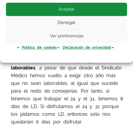
tope de 1645 horas de jornada ordinaria
Aceptar
máxima anual podemos disfrutar de estos 8
Denegar
días.
Ver preferencias
Política de cookies
Declaración de privacidad
Nada tiene esto que ver con el
24 y 31 de
diciembre
que,
a día de hoy, siguen siendo
laborables
, a pesar de que desde el Sindicato
Médico hemos vuelto a exigir otro año más
que no sean laborables, al igual que sucede
para el resto de consejerías. Por tanto, si
tenemos que trabajar el 24 y el 31, tenemos 8
días de LD. Si disfrutamos el 24 y 31 porque
los pidamos como LD, entonces sólo nos
quedarían 6 días por disfrutar.