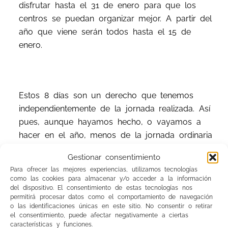
disfrutar hasta el 31 de enero para que los
centros se puedan organizar mejor. A partir del
año que viene serán todos hasta el 15 de
enero.
Estos 8 días son un derecho que tenemos
independientemente de la jornada realizada. Así
pues, aunque hayamos hecho, o vayamos a
hacer en el año, menos de la jornada ordinaria
máxima de 1645 horas, tenemos derecho a
Gestionar consentimiento
disfrutar de esos 8 días. En años anteriores les
Para ofrecer las mejores experiencias, utilizamos tecnologías
había pasado a algunos compañeros que,
como las cookies para almacenar y/o acceder a la información
desde la dirección, les decían que no podían
del dispositivo. El consentimiento de estas tecnologías nos
permitirá procesar datos como el comportamiento de navegación
disfrutar los días de LD porque no habían
o las identificaciones únicas en este sitio. No consentir o retirar
generado exceso de jornada: NO ES
el consentimiento, puede afectar negativamente a ciertas
características y funciones.
CORRECTO. Repito,
aunque no lleguemos al