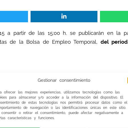
15 a partir de las 15:00 h. se publicarán en la 
atas de la Bolsa de Empleo Temporal,
del perío
Gestionar consentimiento
ica
a ofrecer las mejores experiencias, utilizamos tecnologías como las
okies para almacenar y/o acceder a la información del dispositivo. El
 la puntuación definitiva y los méritos valorad
nsentimiento de estas tecnologías nos permitirá procesar datos como el
portamiento de navegación o las identificaciones únicas en este sitio.
»
en el icono
«HISTORICO BAREMOS».
 consentir o retirar el consentimiento, puede afectar negativamente a
rtas características y funciones.
denados por baremo, con indicación de la experi