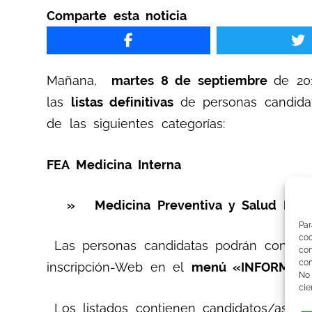
Comparte esta noticia
Mañana,
martes 8
de septiembre
de 20
las
listas definitivas
de personas candid
de las siguientes categorías:
FEA Medicina Interna
» Medicina Preventiva y Salud Públ
Par
co
Las personas candidatas podrán consultar
co
com
inscripción-Web en el
menú «INFORMES
No
cie
Los listados contienen candidatos/as, or