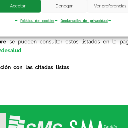
Aceptar
Denegar
Ver preferencias
tes en el autobaremo de méritos alegados por lo
periencia No SAS, Formación y Otros méritos) tr
Política de cookies
Declaración de privacidad
istados definitivos de personas excluidas con in
bre
se pueden consultar estos listados en la pá
zdesalud
.
ción con las citadas listas