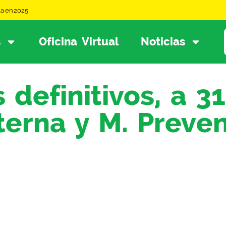
la en 2025
s
Oficina Virtual
Noticias
s definitivos, a 3
terna y M. Preve