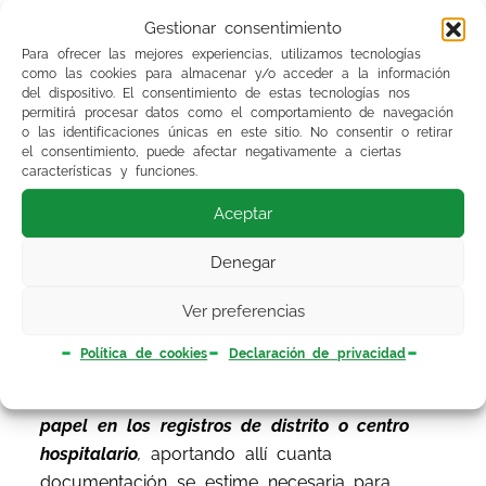
correspondiente al
periodo de valoración de
Gestionar consentimiento
méritos a 31 de octubre de 2013.
Para ofrecer las mejores experiencias, utilizamos tecnologías
como las cookies para almacenar y/o acceder a la información
Con esta publicación se abre un
plazo de 10
del dispositivo. El consentimiento de estas tecnologías nos
permitirá procesar datos como el comportamiento de navegación
días naturales, del 12 al 21 de junio, ambos
o las identificaciones únicas en este sitio. No consentir o retirar
incluidos
, para formular las
alegaciones
que
el consentimiento, puede afectar negativamente a ciertas
los aspirantes estimen convenientes.
características y funciones.
Aceptar
El candidato dispone, en la web del SAS, de la
herramienta
«Gestión de alegaciones»
para
Denegar
hacerlas
vía telemática
. Sin embargo, como
Ver preferencias
esta opción no permite adjuntar archivos para
remitir cuanta documentación sea necesaria
Política de cookies
Declaración de privacidad
para justificar la alegación,
recomendamos que
dicho registro se haga también en formato
papel en los registros de distrito o centro
hospitalario
,
aportando allí cuanta
documentación se estime necesaria para