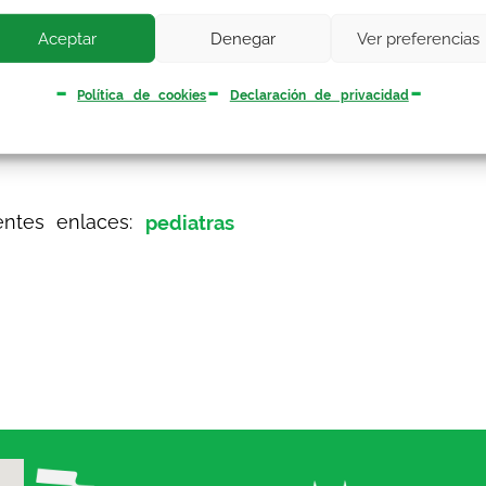
 lado y con preferencia para pediatras y, por o
Aceptar
Denegar
Ver preferencias
tes.
Política de cookies
Declaración de privacidad
es de 10 dias naturales a partir de la publicaci
ientes enlaces:
pediatras