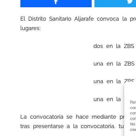
El Distrito Sanitario Aljarafe convoca la
lugares:
dos en la ZBS de P
una en la ZBS de Sanlu
una en la ZBS de Cori
una en la ZBS de Mairena
Par
co
co
La convocatoria se hace mediante procedi
com
No
tras presentarse a la convocatoria, tuvier
cie