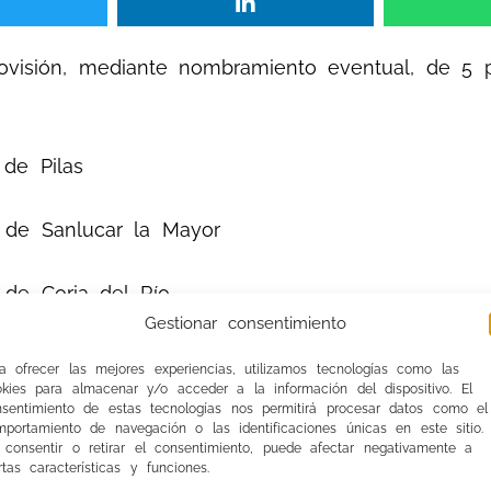
 provisión, mediante nombramiento eventual, de 5 
ilas
car la Mayor
a del Río
Gestionar consentimiento
 del Aljarafe.
a ofrecer las mejores experiencias, utilizamos tecnologías como las
okies para almacenar y/o acceder a la información del dispositivo. El
nsentimiento de estas tecnologías nos permitirá procesar datos como el
miento específico por lo que los aspirantes no 
portamiento de navegación o las identificaciones únicas en este sitio.
 consentir o retirar el consentimiento, puede afectar negativamente a
an que renunciar al contrato.
rtas características y funciones.