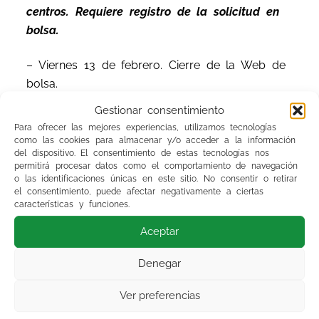
centros. Requiere registro de la solicitud en
bolsa.
– Viernes 13 de febrero. Cierre de la Web de
bolsa.
Gestionar consentimiento
– Desde viernes 13 por la tarde hasta el jueves
Para ofrecer las mejores experiencias, utilizamos tecnologías
19. Plazo para la generación de las listas
como las cookies para almacenar y/o acceder a la información
del dispositivo. El consentimiento de estas tecnologías nos
actualizadas por centro en la página Web del
permitirá procesar datos como el comportamiento de navegación
SAS.
o las identificaciones únicas en este sitio. No consentir o retirar
el consentimiento, puede afectar negativamente a ciertas
características y funciones.
– Jueves 19 de febrero. Fin de plazo de la
petición de disponibilidad en los centros
Aceptar
actuales (previo a la actualización). Requiere
Denegar
registro de la solicitud en bolsa.
Ver preferencias
– Viernes 20 de febrero. Cierre de la Web de