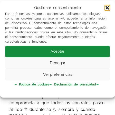
sufrimos. En la columna derecha de nuestra
Gestionar consentimiento
web pusimos, hace varios meses, un contador
Para ofrecer las mejores experiencias, utilizamos tecnologías
para la promesa hecha por la Presidenta de
como las cookies para almacenar y/o acceder a la información
que, en 2015, todos los eventuales volverían a
del dispositivo. El consentimiento de estas tecnologías nos
permitirá procesar datos como el comportamiento de navegación
tener contratos al 100 %; no ha hecho falta que
o las identificaciones únicas en este sitio. No consentir o retirar
termine el año para certificar sus medias
el consentimiento, puede afectar negativamente a ciertas
características y funciones.
verdades que son peor que la peor de las
mentiras. Esta es la base del descrédito
Aceptar
personal y político de partidos y dirigentes y
Denegar
siguen sin enterarse del daño que nos hacen.
¿O sí?.
Ver preferencias
El Sindicato Médico les ha hecho una
Política de cookies
Declaración de privacidad
propuesta: añadir una cláusula a los
nombramientos por la que el SAS se
comprometa a que todos los contratos pasen
al 100 % durante 2015, siempre y cuando