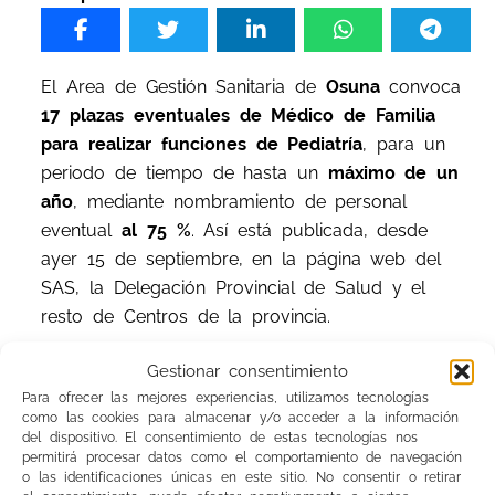
El Area de Gestión Sanitaria de
Osuna
convoca
17 plazas eventuales de Médico de Familia
para realizar funciones de Pediatría
, para un
periodo de tiempo de hasta un
máximo de un
año
, mediante nombramiento de personal
eventual
al 75 %
. Así está publicada, desde
ayer 15 de septiembre, en la página web del
SAS, la Delegación Provincial de Salud y el
resto de Centros de la provincia.
Gestionar consentimiento
El
plazo
para presentación de solicitudes es de
Para ofrecer las mejores experiencias, utilizamos tecnologías
quince días naturales
, contados desde el día
como las cookies para almacenar y/o acceder a la información
siguiente a su publicación. Por tanto,
hasta el
del dispositivo. El consentimiento de estas tecnologías nos
30 de septiembre
, inclusive.
permitirá procesar datos como el comportamiento de navegación
o las identificaciones únicas en este sitio. No consentir o retirar