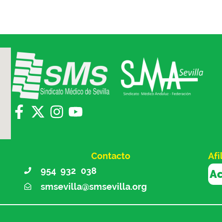
Contacto
Afi
954 932 038
Ac
smsevilla@smsevilla.org