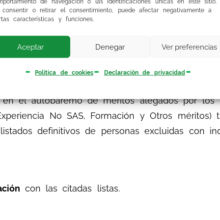
portamiento de navegación o las identificaciones únicas en este sitio.
 consentir o retirar el consentimiento, puede afectar negativamente a
 la puntuación definitiva y los méritos valorado
rtas características y funciones.
»
en el icono
«HISTORICO BAREMOS».
Aceptar
Denegar
Ver preferencias
Política de cookies
Declaración de privacidad
denados por baremo, con indicación de la experie
s en el autobaremo de méritos alegados por los 
periencia No SAS, Formación y Otros méritos) tr
istados definitivos de personas excluidas con in
tación
con las citadas listas.