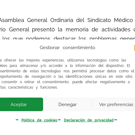
Asamblea General Ordinaria del Sindicato Médico 
tario General presentó la memoria de actividade
e los que podemos destacar los problemas gene
 y “enmascarados”, los contratos basura, la gravís
Gestionar consentimiento
es y sus consecuencias en forma de acumulacione
a ofrecer las mejores experiencias, utilizamos tecnologías como las
 de la actividad sindical con los profesionales en
okies para almacenar y/o acceder a la información del dispositivo. El
nsentimiento de estas tecnologías nos permitirá procesar datos como el
rgen del Rocío-Macarena y las de las agresiones a
portamiento de navegación o las identificaciones únicas en este sitio.
 consentir o retirar el consentimiento, puede afectar negativamente a
asi dos expedientes por afiliado, el novedoso se
rtas características y funciones.
s de AP y la participación en la problemática es
Aceptar
Denegar
Ver preferencias
nce de 2013 se hizo lo propio con el Presupuest
Política de cookies
Declaración de privacidad
del 25% para eventuales. La reunión terminó con
l futuro.