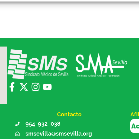
Contacto
Afi
954 932 038
Ac
smsevilla@smsevilla.org