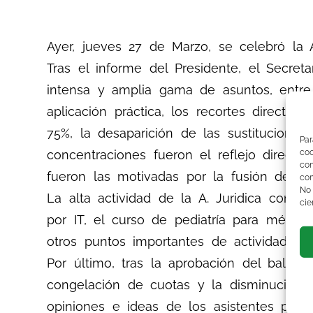
Ayer, jueves 27 de Marzo, se celebró la 
Tras el informe del Presidente, el Secre
intensa y amplia gama de asuntos, entr
aplicación práctica, los recortes directos
75%, la desaparición de las sustitucion
Par
concentraciones fueron el reflejo directo
co
co
fueron las motivadas por la fusión del Vi
com
No
La alta actividad de la A. Juridica con c
cie
por IT, el curso de pediatría para médico
otros puntos importantes de actividad.
Por último, tras la aprobación del bala
congelación de cuotas y la disminución 
opiniones e ideas de los asistentes para e