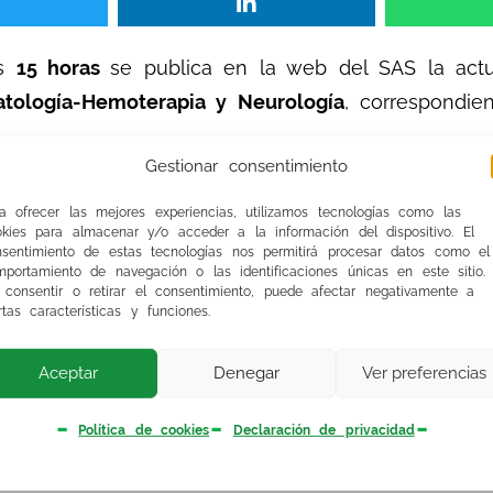
as
15 horas
se publica en la web del SAS la act
tología-Hemoterapia y Neurología
, correspondie
Gestionar consentimiento
e 10 días naturales, del 14 al 24 de febrero
(al 
a ofrecer las mejores experiencias, utilizamos tecnologías como las
en convenientes.
okies para almacenar y/o acceder a la información del dispositivo. El
nsentimiento de estas tecnologías nos permitirá procesar datos como el
portamiento de navegación o las identificaciones únicas en este sitio.
 consentir o retirar el consentimiento, puede afectar negativamente a
rtas características y funciones.
S, de la herramienta
«Gestión de alegaciones»
pa
Aceptar
Denegar
Ver preferencias
hivos para remitir cuanta documentación sea neces
 también en formato papel en los registros de d
Política de cookies
Declaración de privacidad
aria para justificar las alegaciones.