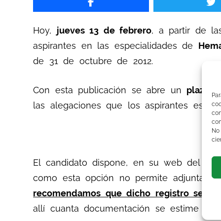
Hoy,
jueves 13 de febrero
, a partir de l
aspirantes en las especialidades de
Hema
de 31 de octubre de 2012.
Con esta publicación se abre un
plazo d
Par
las alegaciones que los aspirantes estim
co
co
com
No
cie
El candidato dispone, en su web del SA
como esta opción no permite adjuntar arc
recomendamos que dicho registro se haga
allí cuanta documentación se estime neces