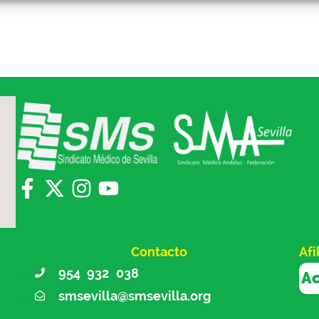
Contacto
Afi
954 932 038
Ac
smsevilla@smsevilla.org