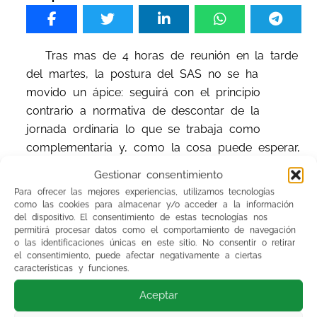
Tras mas de 4 horas de reunión en la tarde
del martes, la postura del SAS no se ha
movido un ápice: seguirá con el principio
contrario a normativa de descontar de la
jornada ordinaria lo que se trabaja como
complementaria y, como la cosa puede esperar,
pues no se reunirán mas hasta la semana que
Gestionar consentimiento
viene, que para eso tienen la potestad única de
Para ofrecer las mejores experiencias, utilizamos tecnologías
convocar las reuniones. No hay prisa, seguirán
como las cookies para almacenar y/o acceder a la información
del dispositivo. El consentimiento de estas tecnologías nos
tensando la cuerda a costa de los mas débiles.
permitirá procesar datos como el comportamiento de navegación
o las identificaciones únicas en este sitio. No consentir o retirar
el consentimiento, puede afectar negativamente a ciertas
características y funciones.
http://www.abcdesevilla.es/andalucia/20121212
/sevi-huelga-anuncio-201212121546.html
Aceptar