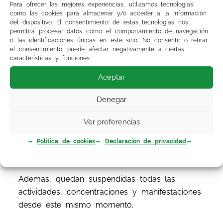
Para ofrecer las mejores experiencias, utilizamos tecnologías
Tras acordar con los interlocutores del SAS la
como las cookies para almacenar y/o acceder a la información
aceptación de la suspensión para poder
del dispositivo. El consentimiento de estas tecnologías nos
permitirá procesar datos como el comportamiento de navegación
comenzar las negociaciones, así como algunas
o las identificaciones únicas en este sitio. No consentir o retirar
de las condiciones planteadas el domingo,
se
el consentimiento, puede afectar negativamente a ciertas
características y funciones.
SUSPENDE la huelga a partir de las 15 horas
.
Por tanto:
Aceptar
Aquellos que tengan guardia el día de hoy
Denegar
deben incorporarse a su puesto.
Ver preferencias
El resto de residentes lo harán mañana
Política de cookies
Declaración de privacidad
miércoles a las 8 de la mañana.
Además, quedan suspendidas todas las
actividades, concentraciones y manifestaciones
desde este mismo momento.