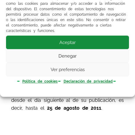
FEA Cirugía Oral y Maxilofacial.
como las cookies para almacenar y/o acceder a la información
del dispositivo. El consentimiento de estas tecnologías nos
permitirá procesar datos como el comportamiento de navegación
FEA Neurocirugía.
o las identificaciones únicas en este sitio. No consentir o retirar
el consentimiento, puede afectar negativamente a ciertas
características y funciones.
Médico de Familia en plaza diferenciada de
Centros de Tranfusión Sanguinea.
Aceptar
Denegar
Ver preferencias
Pueden consultar
aquí
el texto íntegro de la
Política de cookies
Declaración de privacidad
resolución. Contra la misma se podrá interponer
recurso de reposición en el
plazo
de un mes
desde el día siguiente al de su publicación, es
decir, hasta el
25 de agosto de 2011
.