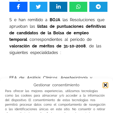
S
e
han remitido a
BOJA
las Resoluciones que
aprueban las
listas de puntuaciones definitivas
de candidatos de la Bolsa de empleo
temporal
correspondientes al periodo de
valoración de méritos de 31-10-2008
, de las
siguientes especialidades :
FEA de: Análisis Clínicos, Anestesiología y
Reanimación, Aparato Digestivo, Cirugía General
Gestionar consentimiento
y Aparato Digestivo, Cirugía Cardiovascular,
Para ofrecer las mejores experiencias, utilizamos tecnologías
como las cookies para almacenar y/o acceder a la información
Cirugía General y Aparato Digestivo, Cirugía
del dispositivo. El consentimiento de estas tecnologías nos
Pediátrica, Cirugía Plástica, Estética y
permitirá procesar datos como el comportamiento de navegación
o las identificaciones únicas en este sitio. No consentir o retirar
Reparadora, Cirugía Torácica, Dermatología