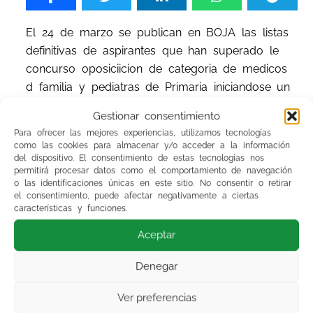
El 24 de marzo se publican en BOJA las listas
definitivas de aspirantes que han superado le
concurso oposiciicion de categoria de medicos
d familia y pediatras de Primaria iniciandose un
plazo de 15 dias naturales para solicitar centro.
Gestionar consentimiento
Para ofrecer las mejores experiencias, utilizamos tecnologías
Asi mismo, se publica la asignacion de plaza d
como las cookies para almacenar y/o acceder a la información
odontoestomatologos.
del dispositivo. El consentimiento de estas tecnologías nos
permitirá procesar datos como el comportamiento de navegación
o las identificaciones únicas en este sitio. No consentir o retirar
Ponte en contacto con tu delegado para mayor
el consentimiento, puede afectar negativamente a ciertas
características y funciones.
informacion o preguntas concretas sobre plazas
Aceptar
Denegar
Ver preferencias