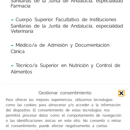
Sanitarias de la Junta de Andalucía, especialidad
Farmacia
Cuerpo Superior Facultativo de Instituciones
Sanitarias de la Junta de Andalucía, especialidad
Veterinaria
Médico/a de Admisión y Documentación
Clínica
Técnico/a Superior en Nutrición y Control de
Alimentos
La concesión de adaptación de tiempo y/o
Gestionar consentimiento
medios para la realización de las pruebas que
Para ofrecer las mejores experiencias, utilizamos tecnologías
como las cookies para almacenar y/o acceder a la información
forman parte de esta convocatoria no dará
del dispositivo. El consentimiento de estas tecnologías nos
derecho a la realización de las mismas, en
permitirá procesar datos como el comportamiento de navegación
o las identificaciones únicas en este sitio. No consentir o retirar
caso de ser excluido/a en el listado definitivo
el consentimiento, puede afectar negativamente a ciertas
de personas admitidas y excluidas de la