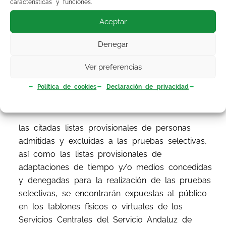
características y funciones.
convocatoria en la que participa.
Aceptar
En el
Anexo I
de la resolución se publica la
Denegar
relación de causas de exclusión de las listas
provisionales de personas admitidas y excluidas.
Ver preferencias
En el
Anexo II
se publica la relación de causas
Política de cookies
Declaración de privacidad
de denegación de las adaptaciones de tiempo
y/o medios.
las citadas listas provisionales de personas
admitidas y excluidas a las pruebas selectivas,
así como las listas provisionales de
adaptaciones de tiempo y/o medios concedidas
y denegadas para la realización de las pruebas
selectivas, se encontrarán expuestas al público
en los tablones físicos o virtuales de los
Servicios Centrales del Servicio Andaluz de