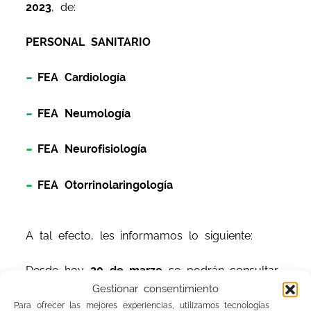
2023
, de:
PERSONAL SANITARIO
FEA Cardiología
FEA Neumología
FEA Neurofisiología
FEA Otorrinolaringología
A tal efecto, les informamos lo siguiente:
Desde hoy
20 de marzo
se podrán consultar
las personas candidatas admitidas/excluidas,
Gestionar consentimiento
con la causa de exclusión en su caso, así
Para ofrecer las mejores experiencias, utilizamos tecnologías