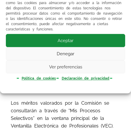
como las cookies para almacenar y/o acceder a la información
como la puntuación de baremo definitivo en los
del dispositivo. El consentimiento de estas tecnologías nos
referidos listados.
permitirá procesar datos como el comportamiento de navegación
o las identificaciones únicas en este sitio. No consentir o retirar
el consentimiento, puede afectar negativamente a ciertas
Los listados contienen las personas candidatas
características y funciones.
con indicación de la puntuación definitiva
Aceptar
obtenida en cada apartado del baremo
(Experiencia Profesional, Formación y Otros
Denegar
méritos) tras la validación de méritos y
resolución de alegaciones efectuada por la
Ver preferencias
Comisión de Valoración. Así como las personas
Política de cookies
Declaración de privacidad
candidatas admitidas/excluidas, con la causa de
exclusión en su caso.
Los méritos valorados por la Comisión se
consultarán a través de “Mis Procesos
Selectivos” en la ventana principal de la
Ventanilla Electrónica de Profesionales (VEC).