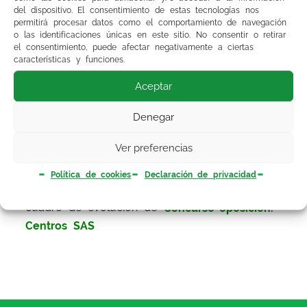
del dispositivo. El consentimiento de estas tecnologías nos
Centros SAS
permitirá procesar datos como el comportamiento de navegación
FEA Anatomía Patológica
o las identificaciones únicas en este sitio. No consentir o retirar
el consentimiento, puede afectar negativamente a ciertas
características y funciones.
Aceptar
El
plazo para tomar posesión
será de un mes
Denegar
improrrogable desde el día hábil siguiente a
esta publicación
(del 28 de enero al 28 de
Ver preferencias
febrero)
.
Política de cookies
Declaración de privacidad
Puede acceder a los documentos a través del
cuadro de evolución de
Concurso-oposición.
Centros SAS