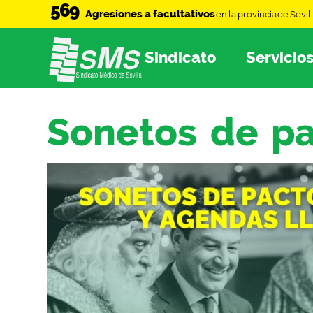
569
Agresiones a facultativos
en la provincia de Sevil
Sindicato
Servicio
Sonetos de pa