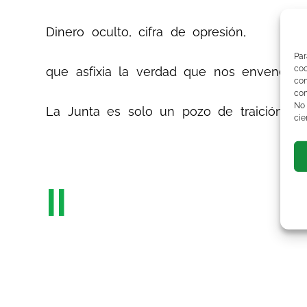
Dinero oculto, cifra de opresión,
Par
co
que asfixia la verdad que nos envenena.
co
com
No
La Junta es solo un pozo de traición.
cie
II