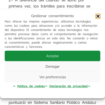
2.- A diferencia del cuando se abrió por
primera vez, los trámites para inscribirse se
realizarán a través de VEC ( como en la OPE)
Gestionar consentimiento
teniendo que anexar al proceso de “bolsa de
Para ofrecer las mejores experiencias, utilizamos tecnologías
suplencia 061” vuestra titulación ( la mayoría las
como las cookies para almacenar y/o acceder a la información
tenéis ya metidas en la VEC ).
del dispositivo. El consentimiento de estas tecnologías nos
permitirá procesar datos como el comportamiento de navegación
o las identificaciones únicas en este sitio. No consentir o retirar
3.- Cuando entre en vigor esta nueva bolsa de
el consentimiento, puede afectar negativamente a ciertas
características y funciones.
suplencia anulará a la anterior y todos los
contratos se ofertarán por ella de tal forma
Aceptar
que todos aquellos profesionales estén o no en
Denegar
bolsa de suplencia vigente tendrán que
formalizar su inscripción en la nueva para ser
Ver preferencias
baremados actualmente y poder acceder a
contratos.
Política de cookies
Declaración de privacidad
4.-El tiempo trabajado ( es el único mérito que
puntuará) en Sistema Sanitario Público Andaluz