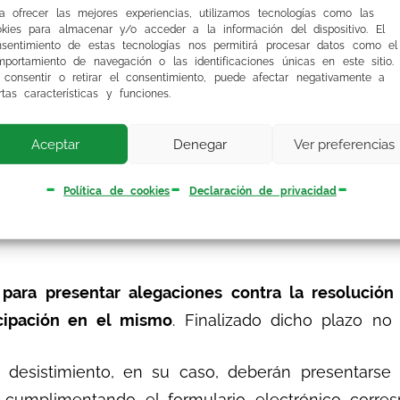
a ofrecer las mejores experiencias, utilizamos tecnologías como las
 de la Junta de Andalucía.
okies para almacenar y/o acceder a la información del dispositivo. El
nsentimiento de estas tecnologías nos permitirá procesar datos como el
portamiento de navegación o las identificaciones únicas en este sitio.
 alfabético y de puntuación, y las mismas indica
 consentir o retirar el consentimiento, puede afectar negativamente a
rtas características y funciones.
 méritos presentado, la puntuación asignada po
 la puntuación total obtenida.
Aceptar
Denegar
Ver preferencias
 plazo de
quince días hábiles (del 28 de noviem
Política de cookies
Declaración de privacidad
de la presente resolución en el Boletín Oficial de
o para presentar alegaciones contra la resolución
icipación en el mismo
. Finalizado dicho plazo no 
e desistimiento, en su caso, deberán presentarse
cumplimentando el formulario electrónico corres