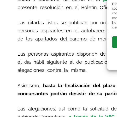
Par
presente resolución en el Boletín Oficial
co
co
com
Las citadas listas se publican por orden
No
cie
personas aspirantes en el autobaremo de
de los apartados del baremo de méritos y
Las personas aspirantes disponen de un
el día hábil siguiente al de publicación 
alegaciones contra la misma.
Asimismo,
hasta la finalización del plaz
concursantes podrán desistir de su part
Las alegaciones, así como la solicitud d
debiendo formularse
a través de la VEC,