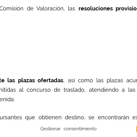
Comisión de Valoración, las
resoluciones provisi
te las plazas ofertadas
, así como las plazas acu
itidas al concurso de traslado, atendiendo a las
nida.
cursantes que obtienen destino, se encontrarán e
rales del Servicio Andaluz de Salud y de las Deleg
Gestionar consentimiento
a web del Servicio Andaluz de Salud
, a partir 