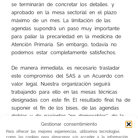
se terminarán de concretar los detalles
,
y
aprobado en la mesa sectorial en el plazo
máximo de un mes. La limitación de las
agendas supondrá un paso muy importante
para paliar la precariedad en la medicina de
Atención Primaria. Sin embargo, todavía no
podemos estar completamente satisfechos.
De manera inmediata, es necesario trasladar
este compromiso del SAS a un Acuerdo con
valor legal. Nuestra organización seguirá
trabajando para ello en las mesas técnicas
designadas con este fin. El resultado final ha de
suponer el fin de los bises, de las agendas
dobles y de pacientes “no demorables”, de la
falta de separación entre la atención urgente y
Gestionar consentimiento
la programada y, en general, de todos los
Para ofrecer las mejores experiencias, utilizamos tecnologías
como las cookies para almacenar y/o acceder a la información