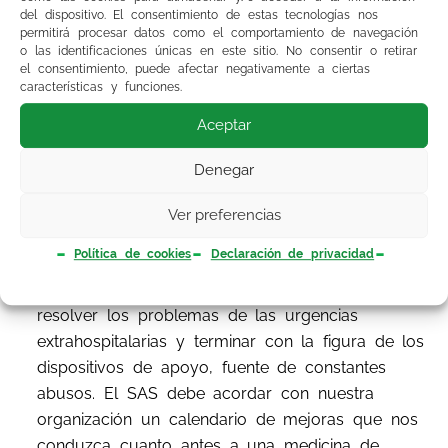
subterfugios con los que el SAS ha venido
del dispositivo. El consentimiento de estas tecnologías nos
ocultando la brutal sobrecarga de los médicos
permitirá procesar datos como el comportamiento de navegación
o las identificaciones únicas en este sitio. No consentir o retirar
de Atención Primaria.
el consentimiento, puede afectar negativamente a ciertas
características y funciones.
Por otra parte, no podemos olvidar que el
Aceptar
problema de las agendas no es el único al que
nos enfrentamos en Atención Primaria. Otros
Denegar
problemas deben ser abordados de manera
inmediata. Es imprescindible, por citar solo
Ver preferencias
algunos de los problemas más acuciantes,
Política de cookies
Declaración de privacidad
equiparar retributivamente a los médicos de
Atención Primaria con los de Hospitalaria,
resolver los problemas de las urgencias
extrahospitalarias y terminar con la figura de los
dispositivos de apoyo, fuente de constantes
abusos. El SAS debe acordar con nuestra
organización un calendario de mejoras que nos
conduzca cuanto antes a una medicina de