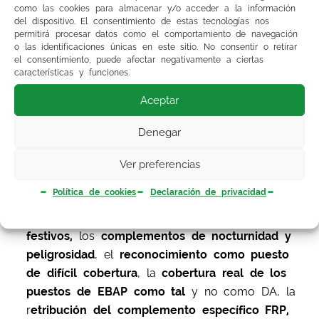
como las cookies para almacenar y/o acceder a la información
Nuestras reivindicaciones
en este tema se las
del dispositivo. El consentimiento de estas tecnologías nos
hemos hecho llegar a la Administración en
permitirá procesar datos como el comportamiento de navegación
o las identificaciones únicas en este sitio. No consentir o retirar
varias ocasiones (a la de antes y la de ahora),
el consentimiento, puede afectar negativamente a ciertas
centrándonos en los auténticos problemas que
características y funciones.
hay que arreglar, como son la c
onciliación de
Aceptar
la vida laboral y familiar
, la
jornada
que se les
aplica, las
exenciones de jornada
Denegar
complementaria
a los
mayores de 55 años
,
la
movilidad
a través
Ver preferencias
de
acoplamientos,
los
nombramientos a la
Política de cookies
Declaración de privacidad
Zona Básica de Salu
d
en vez de al distrito,
los
desplazamientos,
las
retribuciones de los
festivos,
los
complementos de nocturnidad y
peligrosidad
, el
reconocimiento como puesto
de difícil cobertura
, la
cobertura real de los
puestos de EBAP
como tal
y no como DA, la
r
etribución del complemento específico FRP,