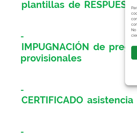
plantillas de RESPUEST
Par
co
co
com
No
cie
IMPUGNACIÓN de pregun
provisionales
CERTIFICADO asistencia